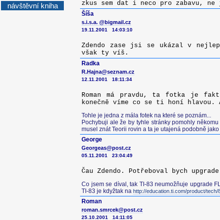
zkus sem dat i neco pro zabavu, ne 
návštěvní kniha
Šíša
s.i.s.a. @bigmail.cz
19.11.2001 14:03:10
Zdendo zase jsi se ukázal v nejlep
však ty víš.
Radka
R.Hajna@seznam.cz
12.11.2001 18:11:34
Roman má pravdu, ta fotka je fakt
konečně víme co se ti honí hlavou. 
Tohle je jedna z mála fotek na které se poznám...
Pochybuji ale že by tyhle stránky pomohly někomu 
musel znát Teorii rovin a ta je utajená podobně ja
George
Georgeas@post.cz
05.11.2001 23:04:49
Čau Zdendo. Potřeboval bych upgrade
Co jsem se díval, tak TI-83 neumožňuje upgrade F
TI-83 je kdyžtak na
http://education.ti.com/product/tech/
Roman
roman.smrcek@post.cz
25.10.2001 14:11:05