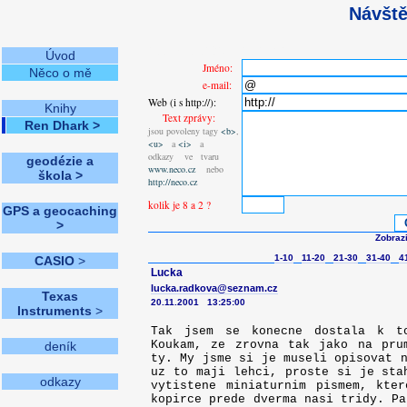
Návště
2117× 5.8.2026 21:24:32
Úvod
Jméno:
Něco o mě
e-mail:
Web (i s http://):
Knihy
Text zprávy:
Ren Dhark >
jsou povoleny tagy
<b>
,
<u>
a
<i>
a
odkazy ve tvaru
geodézie a
www.neco.cz
nebo
škola >
http://neco.cz
kolik je 8 a 2 ?
GPS a geocaching
>
Zobrazi
1-10
11-20
21-30
31-40
4
CASIO
>
Lucka
lucka.radkova@seznam.cz
Texas
20.11.2001 13:25:00
Instruments
>
Tak jsem se konecne dostala k t
Koukam, ze zrovna tak jako na pru
deník
ty. My jsme si je museli opisovat n
uz to maji lehci, proste si je sta
odkazy
vytistene miniaturnim pismem, kte
kopirce prede dverma nasi tridy. Pa