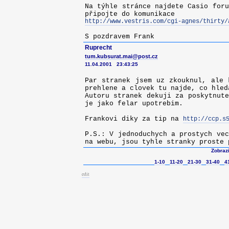
Na týhle stránce najdete Casio foru
připojte do komunikace
http://www.vestris.com/cgi-agnes/thirty/
S pozdravem Frank
Ruprecht
tum.kubsurat.mai@post.cz
11.04.2001 23:43:25
Par stranek jsem uz zkouknul, ale 
prehlene a clovek tu najde, co hled
Autoru stranek dekuji za poskytnute
je jako felar upotrebim.
Frankovi diky za tip na
http://ccp.s
P.S.: V jednoduchych a prostych vec
na webu, jsou tyhle stranky proste 
Zobrazi
1-10
11-20
21-30
31-40
4
edit