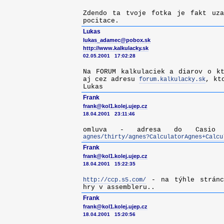
Zdendo ta tvoje fotka je fakt uza
pocitace.
Lukas
lukas_adamec@pobox.sk
http://www.kalkulacky.sk
02.05.2001 17:02:28
Na FORUM kalkulaciek a diarov o kt
aj cez adresu
, kt
forum.kalkulacky.sk
Lukas
Frank
frank@kol1.kolej.ujep.cz
18.04.2001 23:11:46
omluva - adresa do Casi
agnes/thirty/agnes?CalculatorAgnes+Calcu
Frank
frank@kol1.kolej.ujep.cz
18.04.2001 15:22:35
- na týhle stránc
http://ccp.s5.com/
hry v assembleru..
Frank
frank@kol1.kolej.ujep.cz
18.04.2001 15:20:56